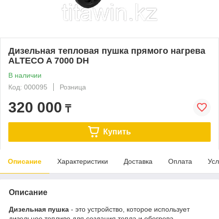
Дизельная тепловая пушка прямого нагрева
ALTECO A 7000 DH
В наличии
Код: 000095
Розница
320 000
₸
Купить
Описание
Характеристики
Доставка
Оплата
Усл
Описание
Дизельная пушка
- это устройство, которое использует
дизельное топливо для создания тепла и обогрева