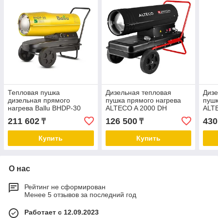
Тепловая пушка
Дизельная тепловая
Дизе
дизельная прямого
пушка прямого нагрева
пушк
нагрева Ballu BHDP-30
ALTECO A 2000 DH
ALT
211 602
126 500
430
₸
₸
Купить
Купить
О нас
Рейтинг не сформирован
Менее 5 отзывов за последний год
Работает с 12.09.2023