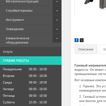
Металлоконструкции
Стройматериалы
Инструмент
Освещение
Климатическое
оборудование
Описание
Х
Услуги
ГРАФИК РАБОТЫ
Газовый нагревател
Понедельник
09:00
18:00
жидкости. Он может 
промышленные систе
Вторник
09:00
18:00
Вот основные компоне
Среда
09:00
18:00
Горелка
: Это у
Четверг
09:00
18:00
конвекционную ил
Пятница
09:00
18:00
Газовый источ
или баллон для п
Суббота
10:00
16:00