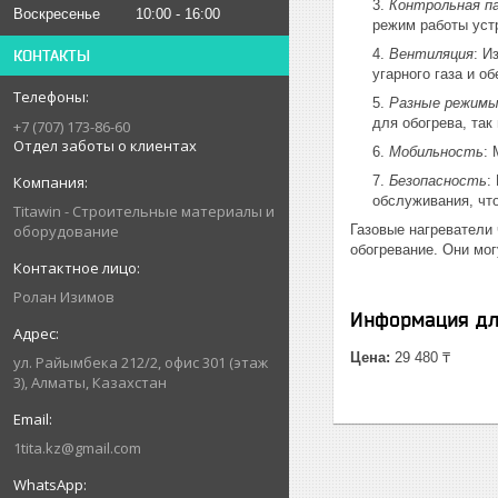
Контрольная п
Воскресенье
10:00
16:00
режим работы уст
Вентиляция
: И
КОНТАКТЫ
угарного газа и о
Разные режим
для обогрева, так
+7 (707) 173-86-60
Отдел заботы о клиентах
Мобильность
:
Безопасность
:
обслуживания, чт
Titawin - Строительные материалы и
оборудование
Газовые нагреватели
обогревание. Они мо
Ролан Изимов
Информация дл
Цена:
29 480 ₸
ул. Райымбека 212/2, офис 301 (этаж
3), Алматы, Казахстан
1tita.kz@gmail.com