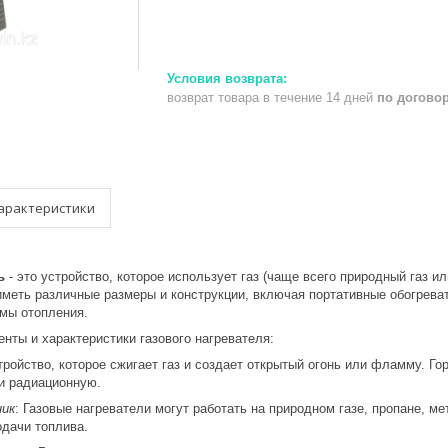
возврат товара в течение 14 дней
по догово
арактеристики
ь
- это устройство, которое использует газ (чаще всего природный газ ил
иметь различные размеры и конструкции, включая портативные обогрева
мы отопления.
нты и характеристики газового нагревателя:
стройство, которое сжигает газ и создает открытый огонь или фламму. Г
и радиационную.
ник
: Газовые нагреватели могут работать на природном газе, пропане, м
одачи топлива.