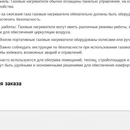
анель
: Газовые нагреватели обычно оснащены панелью управления, на к
ройства.
з-за сжигания газа газовые нагреватели обязательно должны быть обор
беспечить безопасность.
ы работы
: Газовые нагреватели могут иметь различные режимы работы, 
 и для обеспечения циркуляции воздуха.
 Многие портативные газовые нагреватели оборудованы колесами или ру
 Важно соблюдать инструкции по безопасности при использовании газово
обы избежать возможных аварий и отравлений.
 часто используются для обогрева помещений, теплиц, стройплощадок и 
гут быть удобными и экономичными решениями для обеспечения комфорт
я заказа