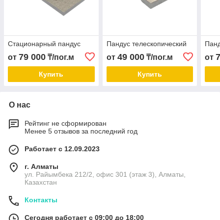
Стационарный пандус
Пандус телескопический
Панд
79 000
49 000
от
₸/пог.м
от
₸/пог.м
от
Купить
Купить
О нас
Рейтинг не сформирован
Менее 5 отзывов за последний год
Работает с 12.09.2023
г. Алматы
ул. Райымбека 212/2, офис 301 (этаж 3), Алматы,
Казахстан
Контакты
Сегодня работает с 09:00 до 18:00