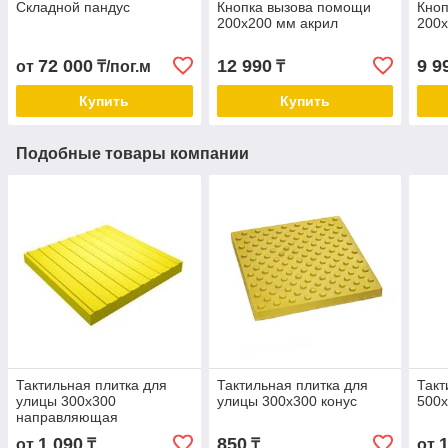
Складной пандус
Кнопка вызова помощи
Кно
200х200 мм акрил
200
72 000
12 990
9 9
от
₸/пог.м
₸
Купить
Купить
Подобные товары компании
Тактильная плитка для
Тактильная плитка для
Такт
улицы 300х300
улицы 300х300 конус
500х
направляющая
1 090
850
от
₸
₸
от