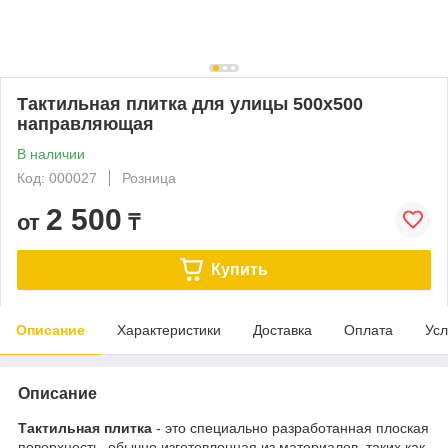
Тактильная плитка для улицы 500х500
направляющая
В наличии
Код: 000027
Розница
2 500
от
₸
Купить
Описание
Характеристики
Доставка
Оплата
Усл
Описание
Тактильная плитка
- это специально разработанная плоская
поверхность, обычно изготовленная из материалов, таких как