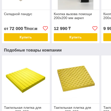
Складной пандус
Кнопка вызова помощи
Кно
200х200 мм акрил
200
72 000
12 990
9 9
от
₸/пог.м
₸
Купить
Купить
Подобные товары компании
Тактильная плитка для
Тактильная плитка для
Такт