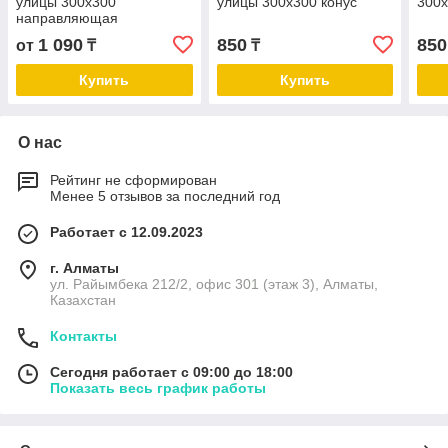
улицы 300х300
улицы 300х300 конус
300х
направляющая
1 090
850
850
от
₸
₸
Купить
Купить
О нас
Рейтинг не сформирован
Менее 5 отзывов за последний год
Работает с 12.09.2023
г. Алматы
ул. Райымбека 212/2, офис 301 (этаж 3), Алматы,
Казахстан
Контакты
Сегодня работает с 09:00 до 18:00
Показать весь график работы