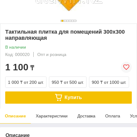
Тактильная плитка для помещений 300х300
направляющая
В наличии
Код: 000020
Опт и розница
1 100
₸
1 000 ₸
от 200 шт.
950 ₸
от 500 шт.
900 ₸
от 1000 шт.
Купить
Описание
Характеристики
Доставка
Оплата
Усл
Описание