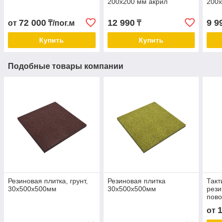
200х200 мм акрил
200
72 000
12 990
9 9
от
₸/пог.м
₸
Купить
Купить
Подобные товары компании
Резиновая плитка, грунт,
Резиновая плитка
Такт
30х500х500мм
30х500х500мм
рези
пово
от