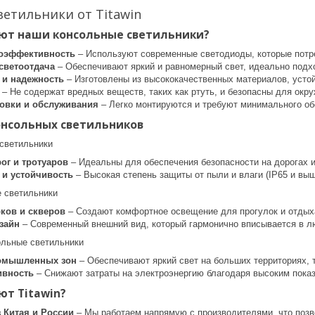
етильники от Titawin
ют наши консольные светильники?
гоэффективность
– Используют современные светодиоды, которые потр
светоотдача
– Обеспечивают яркий и равномерный свет, идеально подх
 и надежность
– Изготовлены из высококачественных материалов, усто
– Не содержат вредных веществ, таких как ртуть, и безопасны для ок
новки и обслуживания
– Легко монтируются и требуют минимального об
онсольных светильников
светильники
ог и тротуаров
– Идеальны для обеспечения безопасности на дорогах 
 и устойчивость
– Высокая степень защиты от пыли и влаги (IP65 и выш
 светильники
ков и скверов
– Создают комфортное освещение для прогулок и отдых
зайн
– Современный внешний вид, который гармонично вписывается в 
льные светильники
омышленных зон
– Обеспечивают яркий свет на больших территориях, 
ивность
– Снижают затраты на электроэнергию благодаря высоким пока
т Titawin?
 Китая и России
– Мы работаем напрямую с производителями, что позв