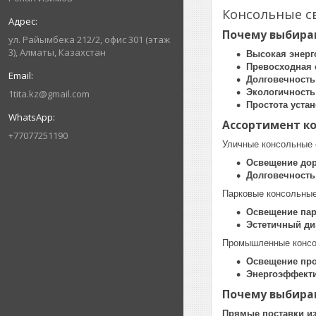
Консольные св
Почему выбира
ул. Райымбека 212/2, офис 301 (этаж
3), Алматы, Казахстан
Высокая энер
Превосходная 
Долговечность
Экологичность
1tita.kz@gmail.com
Простота уста
Ассортимент к
+77077251190
Уличные консольные 
Освещение дор
Долговечность
Парковые консольные
Освещение пар
Эстетичный ди
Промышленные консо
Освещение пр
Энергоэффект
Почему выбираю
Прямые поставки из