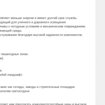
ебляют меньше энергии и имеют долгий срок службы.
одящий для уличного и дорожного освещения.
йчивы к погодным условиям и механическим повреждениям.
ружающей среды.
служивания благодаря высокой надежности компонентов.
и пешеходных зонах.
е).
а.
любой ландшафт.
таких как склады, заводы и строительные площадки.
зателям светоотдачи.
оляет нам предлагать конкурентоспособные цены и высокое