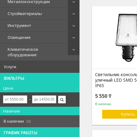
Металлоконструкции
Стройматериалы
Инструмент
Освещение
Климатическое
оборудование
Услуги
Светильник консол
ФИЛЬТРЫ
уличный LED SMD 
IP65
Цена
5 550 ₸
В наличии
Наличие
Купить
В наличии
6
ГРАФИК РАБОТЫ