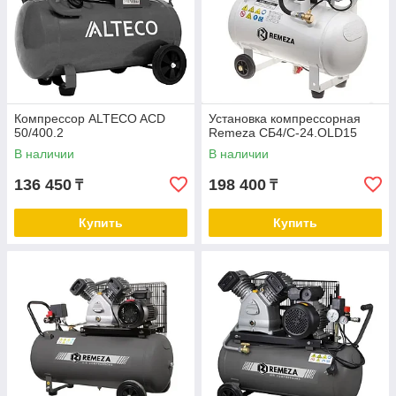
Компрессор ALTECO ACD
Установка компрессорная
50/400.2
Remeza СБ4/C-24.OLD15
В наличии
В наличии
136 450
198 400
₸
₸
Купить
Купить