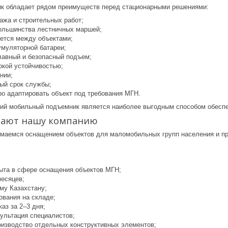
к обладает рядом преимуществ перед стационарными решениями:
ажа и строительных работ;
ольшинства лестничных маршей;
ется между объектами;
умуляторной батареи;
лавный и безопасный подъем;
окой устойчивостью;
нии;
ый срок службы;
ро адаптировать объект под требования МГН.
ий мобильный подъемник является наиболее выгодным способом обеспе
рают нашу компанию
имаемся оснащением объектов для маломобильных групп населения и п
пыта в сфере оснащения объектов МГН;
месяцев;
му Казахстану;
ования на складе;
каз за 2–3 дня;
сультация специалистов;
оизводство отдельных конструктивных элементов;