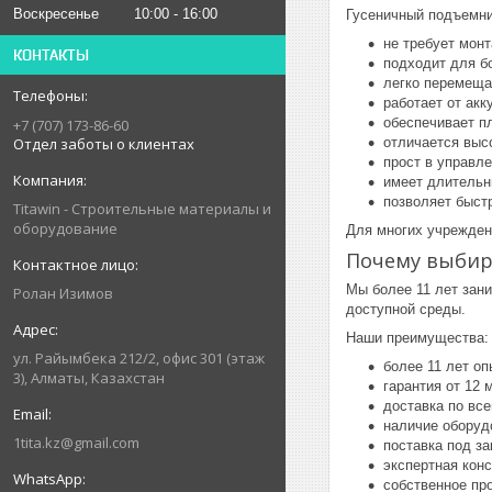
Воскресенье
10:00
16:00
Гусеничный подъемни
не требует монт
КОНТАКТЫ
подходит для б
легко перемеща
работает от акк
обеспечивает п
+7 (707) 173-86-60
Отдел заботы о клиентах
отличается выс
прост в управле
имеет длительн
позволяет быст
Titawin - Строительные материалы и
оборудование
Для многих учрежден
Почему выби
Мы более 11 лет зан
Ролан Изимов
доступной среды.
Наши преимущества:
ул. Райымбека 212/2, офис 301 (этаж
более 11 лет о
3), Алматы, Казахстан
гарантия от 12 
доставка по все
наличие оборуд
1tita.kz@gmail.com
поставка под за
экспертная кон
собственное пр