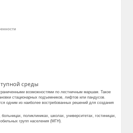
ренности
ступной среды
ограниченными возможностями по лестничным маршам. Такое
ановки стационарных подъемников, лифтов или пандусов.
тся одним из наиболее востребованных решений для создания
больницах, поликлиниках, школах, университетах, гостиницах,
мобильных групп населения (МГН).