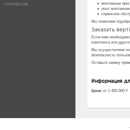
монтажные бриг
+77077251190
опыт монтажник
сервисное обсл
Мы помогаем подобра
Заказать вер
Если вам необходимо
комплекса или друго
Мы осуществляем пос
безопасность пользо
Оставьте заявку пря
Информация дл
Цена:
от 1 450 000 ₸