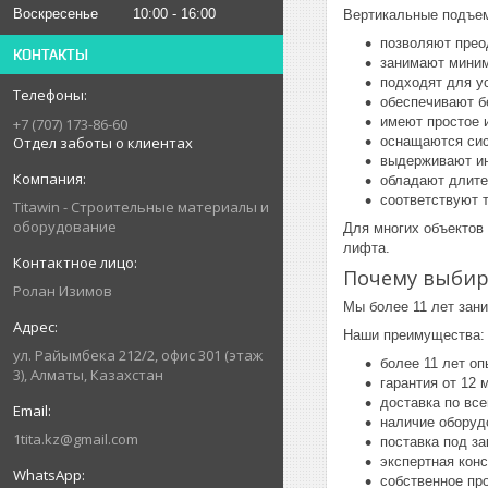
Воскресенье
10:00
16:00
Вертикальные подъем
позволяют прео
КОНТАКТЫ
занимают миним
подходят для ус
обеспечивают б
имеют простое 
+7 (707) 173-86-60
Отдел заботы о клиентах
оснащаются сис
выдерживают и
обладают длит
соответствуют 
Titawin - Строительные материалы и
оборудование
Для многих объектов
лифта.
Почему выби
Ролан Изимов
Мы более 11 лет зан
Наши преимущества:
ул. Райымбека 212/2, офис 301 (этаж
более 11 лет о
3), Алматы, Казахстан
гарантия от 12 
доставка по все
наличие оборуд
1tita.kz@gmail.com
поставка под зак
экспертная кон
собственное пр