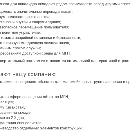
ники для инвалидов обладают рядом преимуществ перед другими спосо
долевать значительные перепады высот;
ум полезного пространства;
тановки внутри и снаружи здания;
езопасное перемещение пользователя;
и понятное управление;
темами аварийной остановки и безопасности;
нтенсивную ежедневную эксплуатацию;
ельным сроком службы;
требованиям доступной среды для МГН.
 вертикальный подъемник становится оптимальной альтернативой строит
рают нашу компанию
имаемся оснащением объектов для маломобильных групп населения и п
пыта в сфере оснащения объектов МГН;
месяцев;
му Казахстану;
ования на складе;
аз за 2-3 дня;
сультация специалистов;
оизводство отдельных элементов конструкций;