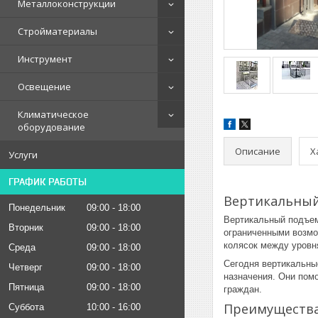
Металлоконструкции
Стройматериалы
Инструмент
Освещение
Климатическое
оборудование
Описание
Х
Услуги
ГРАФИК РАБОТЫ
Вертикальный
Понедельник
09:00
18:00
Вертикальный подъем
Вторник
09:00
18:00
ограниченными возмо
колясок между уровн
Среда
09:00
18:00
Сегодня вертикальны
Четверг
09:00
18:00
назначения. Они пом
Пятница
09:00
18:00
граждан.
Преимущества
Суббота
10:00
16:00