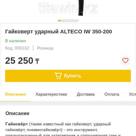
Гайковерт ударный ALTECO IW 350-200
В наличии
Код: 000162
Розница
25 250
₸
Купить
Описание
Характеристики
Доставка
Оплата
Усл
Описание
Гайковёрт
(также известный как гайковерт, ударный
гайковёрт, пневмогайковёрт) - это инструмент,
предназначенный для затягивания и откручивания гаек и