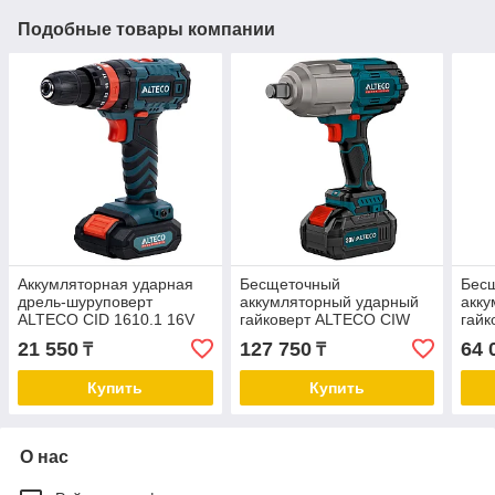
Подобные товары компании
Аккумляторная ударная
Бесщеточный
Бес
дрель-шуруповерт
аккумляторный ударный
акк
ALTECO CID 1610.1 16V
гайковерт ALTECO CIW
гай
20-1000 LI BL
20-5
21 550
127 750
64 
₸
₸
Купить
Купить
О нас